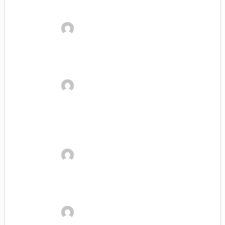
beachten solltest
Kelvin
21. Januar 2023
Schneewanderungen: 9 Tipps, damit
Wanderungen im Schnee gelingen
Kelvin
21. Januar 2023
Wanderschuhe Größe: Richtige
Schuhgröße für Wanderschuhe / -stiefel
bestimmen
Kelvin
21. Januar 2023
Wanderstöcke Länge: So bestimmt du
die richtige Wanderstock Größe
Kelvin
21. Januar 2023