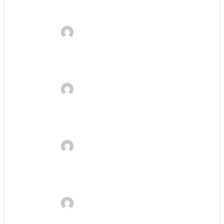
Braucht man richtige Wanderschuhe?
Kelvin
21. Januar 2023
Wanderrucksack packen: In 6 Schritten
zum perfekt gepackten Wanderrucksack
Kelvin
21. Januar 2023
Wanderschuhe reinigen: In 5 Schritten zu
sauberen Wanderschuhen
Kelvin
21. Januar 2023
Wandern Kleidung: Was sollte man zum
Wandern anziehen?
Kelvin
21. Januar 2023