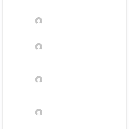
Sollten Schwangere wandern gehen?
Kelvin
21. Januar 2023
Die 5 besten Wanderschuhe Marken
Kelvin
21. Januar 2023
Warum Kleidung mit UV-Schutz beim
Wandern wichtig ist
Kelvin
21. Januar 2023
Windshell vs. Regenjacken zum Wandern:
Was ist besser?
Kelvin
21. Januar 2023
10 Dinge, die du bei Alpen-Wanderungen