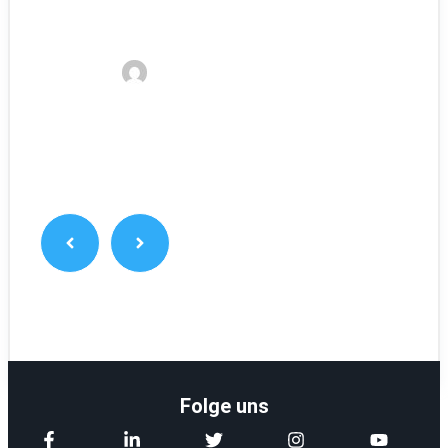
Nordic Walking Stöcke oder Trekking
Stöcke: Was ist der Unterschied?
Kelvin
21. Januar 2023
Folge uns