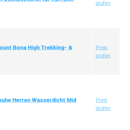
prüfen
ount Bona High Trekking- &
Preis
prüfen
uhe Herren Wasserdicht Mid
Preis
prüfen