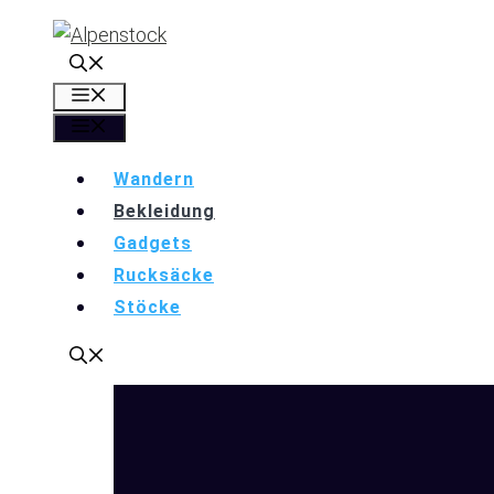
Zum
Inhalt
springen
Menü
Menü
Wandern
Bekleidung
Gadgets
Rucksäcke
Stöcke