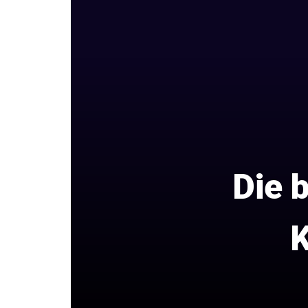
Die 
K