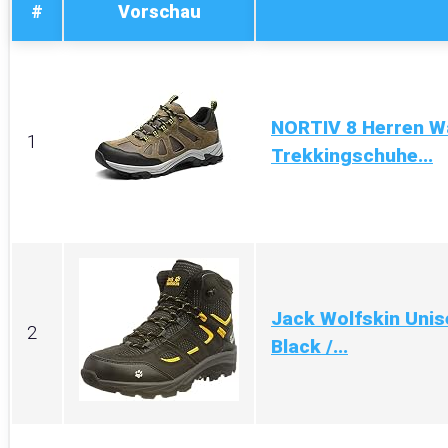
#
Vorschau
NORTIV 8 Herren W
1
Trekkingschuhe...
Jack Wolfskin Unis
2
Black /...