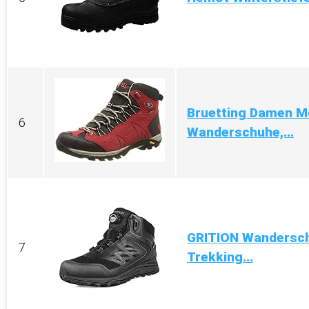
Bruetting Damen M
6
Wanderschuhe,...
GRITION Wandersch
7
Trekking...