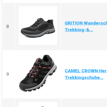
GRITION Wandersch
8
Trekking-&...
CAMEL CROWN Herr
9
Trekkingschuhe...