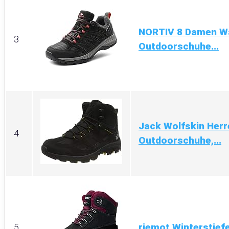
NORTIV 8 Damen W
3
Outdoorschuhe...
Jack Wolfskin Herr
4
Outdoorschuhe,...
riemot Winterstiefe
5