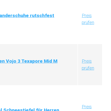
anderschuhe rutschfest
Preis
prüfen
en Vojo 3 Texapore Mid M
Preis
prüfen
Preis
l Schneestiefel für Herren...