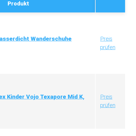
Produkt
asserdicht Wanderschuhe
Preis
prüfen
ex Kinder Vojo Texapore Mid K,
Preis
prüfen