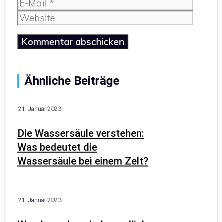
E-
Mail
Website
Ähnliche Beiträge
21. Januar 2023
Die Wassersäule verstehen:
Was bedeutet die
Wassersäule bei einem Zelt?
21. Januar 2023