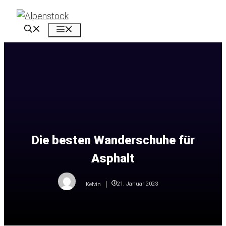
Zum
Inhalt
Menü
springen
Die besten Wanderschuhe für
Asphalt
21. Januar 2023
Kelvin