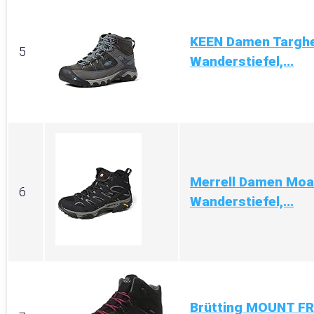
KEEN Damen Targhe
5
Wanderstiefel,...
Merrell Damen Moab
6
Wanderstiefel,...
Brütting MOUNT FR