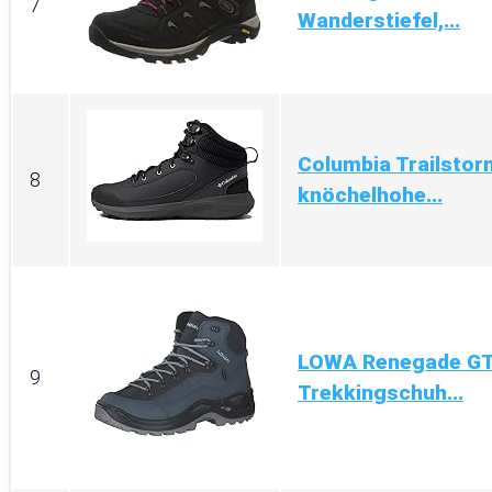
7
Wanderstiefel,...
Columbia Trailsto
8
knöchelhohe...
LOWA Renegade GT
9
Trekkingschuh...