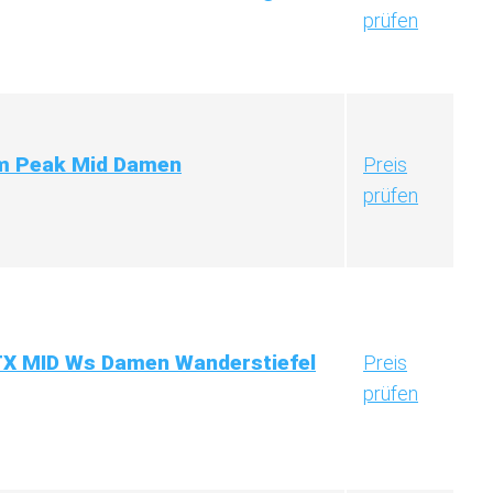
prüfen
rm Peak Mid Damen
Preis
prüfen
X MID Ws Damen Wanderstiefel
Preis
prüfen