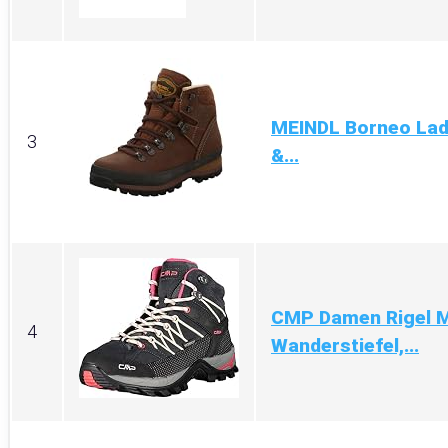
MEINDL Borneo Lad
3
&...
CMP Damen Rigel 
4
Wanderstiefel,...