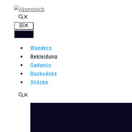
Zum
Inhalt
springen
Menü
Menü
Wandern
Bekleidung
Gadgets
Rucksäcke
Stöcke